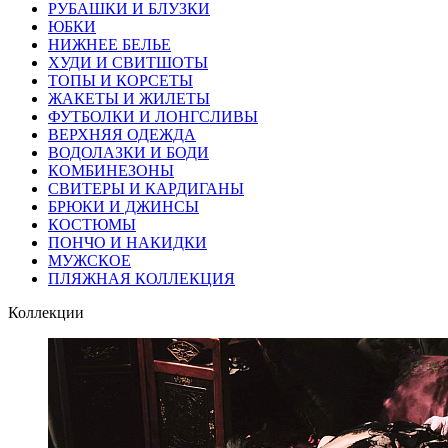
РУБАШКИ И БЛУЗКИ
ЮБКИ
НИЖНЕЕ БЕЛЬЕ
ХУДИ И СВИТШОТЫ
ТОПЫ И КОРСЕТЫ
ЖАКЕТЫ И ЖИЛЕТЫ
ФУТБОЛКИ И ЛОНГСЛИВЫ
ВЕРХНЯЯ ОДЕЖДА
ВОДОЛАЗКИ И БОДИ
КОМБИНЕЗОНЫ
СВИТЕРЫ И КАРДИГАНЫ
БРЮКИ И ДЖИНСЫ
КОСТЮМЫ
ПОНЧО И НАКИДКИ
МУЖСКОЕ
ПЛЯЖНАЯ КОЛЛЕКЦИЯ
Коллекции