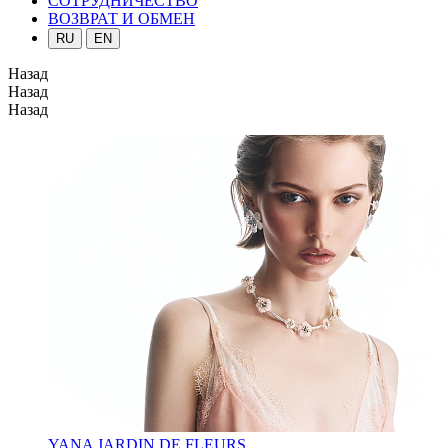
СОТРУДНИЧЕСТВО
ВОЗВРАТ И ОБМЕН
RU
EN
Назад
Назад
Назад
YANA JARDIN DE FLEURS