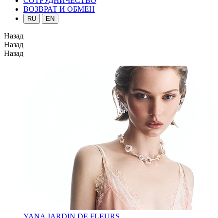
СОТРУДНИЧЕСТВО
ВОЗВРАТ И ОБМЕН
RU
EN
Назад
Назад
Назад
YANA JARDIN DE FLEURS