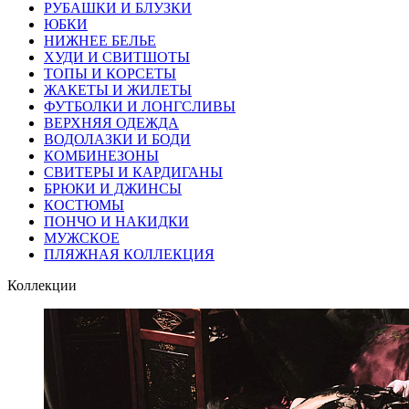
РУБАШКИ И БЛУЗКИ
ЮБКИ
НИЖНЕЕ БЕЛЬЕ
ХУДИ И СВИТШОТЫ
ТОПЫ И КОРСЕТЫ
ЖАКЕТЫ И ЖИЛЕТЫ
ФУТБОЛКИ И ЛОНГСЛИВЫ
ВЕРХНЯЯ ОДЕЖДА
ВОДОЛАЗКИ И БОДИ
КОМБИНЕЗОНЫ
СВИТЕРЫ И КАРДИГАНЫ
БРЮКИ И ДЖИНСЫ
КОСТЮМЫ
ПОНЧО И НАКИДКИ
МУЖСКОЕ
ПЛЯЖНАЯ КОЛЛЕКЦИЯ
Коллекции