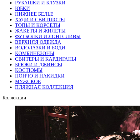
РУБАШКИ И БЛУЗКИ
ЮБКИ
НИЖНЕЕ БЕЛЬЕ
ХУДИ И СВИТШОТЫ
ТОПЫ И КОРСЕТЫ
ЖАКЕТЫ И ЖИЛЕТЫ
ФУТБОЛКИ И ЛОНГСЛИВЫ
ВЕРХНЯЯ ОДЕЖДА
ВОДОЛАЗКИ И БОДИ
КОМБИНЕЗОНЫ
СВИТЕРЫ И КАРДИГАНЫ
БРЮКИ И ДЖИНСЫ
КОСТЮМЫ
ПОНЧО И НАКИДКИ
МУЖСКОЕ
ПЛЯЖНАЯ КОЛЛЕКЦИЯ
Коллекции