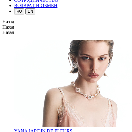
СОТРУДНИЧЕСТВО
ВОЗВРАТ И ОБМЕН
RU
EN
Назад
Назад
Назад
YANA JARDIN DE FLEURS