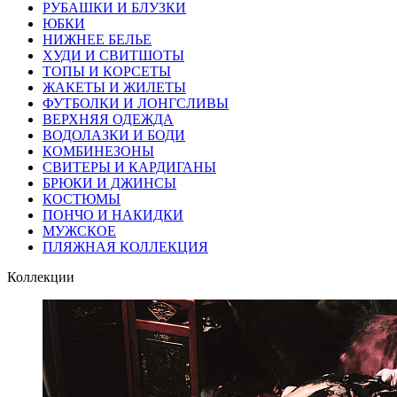
РУБАШКИ И БЛУЗКИ
ЮБКИ
НИЖНЕЕ БЕЛЬЕ
ХУДИ И СВИТШОТЫ
ТОПЫ И КОРСЕТЫ
ЖАКЕТЫ И ЖИЛЕТЫ
ФУТБОЛКИ И ЛОНГСЛИВЫ
ВЕРХНЯЯ ОДЕЖДА
ВОДОЛАЗКИ И БОДИ
КОМБИНЕЗОНЫ
СВИТЕРЫ И КАРДИГАНЫ
БРЮКИ И ДЖИНСЫ
КОСТЮМЫ
ПОНЧО И НАКИДКИ
МУЖСКОЕ
ПЛЯЖНАЯ КОЛЛЕКЦИЯ
Коллекции