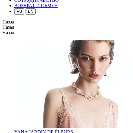
СОТРУДНИЧЕСТВО
ВОЗВРАТ И ОБМЕН
RU
EN
Назад
Назад
Назад
YANA JARDIN DE FLEURS