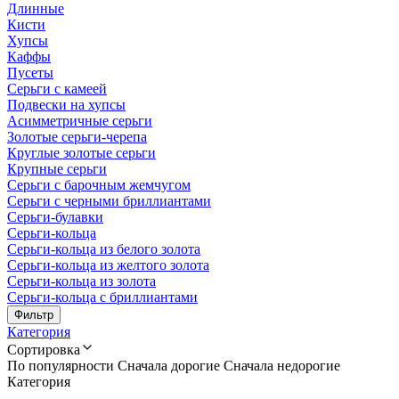
Длинные
Кисти
Хупсы
Каффы
Пусеты
Серьги с камеей
Подвески на хупсы
Асимметричные серьги
Золотые серьги-черепа
Круглые золотые серьги
Крупные серьги
Серьги с барочным жемчугом
Серьги с черными бриллиантами
Серьги-булавки
Серьги-кольца
Серьги-кольца из белого золота
Серьги-кольца из желтого золота
Серьги-кольца из золота
Серьги-кольца с бриллиантами
Фильтр
Категория
Сортировка
По популярности
Сначала дорогие
Сначала недорогие
Категория