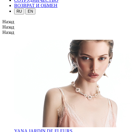
СОТРУДНИЧЕСТВО
ВОЗВРАТ И ОБМЕН
RU
EN
Назад
Назад
Назад
YANA JARDIN DE FLEURS