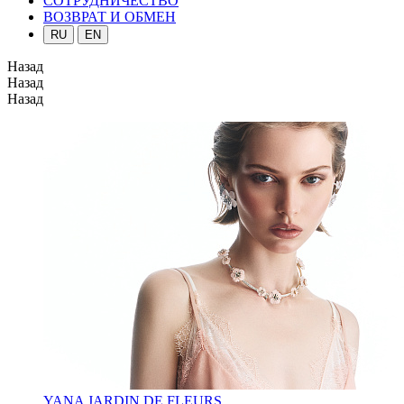
СОТРУДНИЧЕСТВО
ВОЗВРАТ И ОБМЕН
RU
EN
Назад
Назад
Назад
YANA JARDIN DE FLEURS