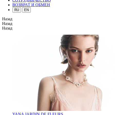
СОТРУДНИЧЕСТВО
ВОЗВРАТ И ОБМЕН
RU
EN
Назад
Назад
Назад
YANA JARDIN DE FLEURS