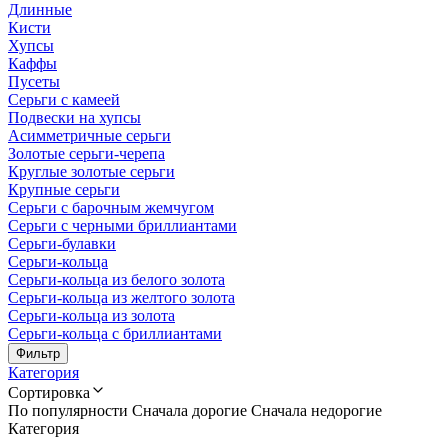
Длинные
Кисти
Хупсы
Каффы
Пусеты
Серьги с камеей
Подвески на хупсы
Асимметричные серьги
Золотые серьги-черепа
Круглые золотые серьги
Крупные серьги
Серьги с барочным жемчугом
Серьги с черными бриллиантами
Серьги-булавки
Серьги-кольца
Серьги-кольца из белого золота
Серьги-кольца из желтого золота
Серьги-кольца из золота
Серьги-кольца с бриллиантами
Фильтр
Категория
Сортировка
По популярности
Сначала дорогие
Сначала недорогие
Категория