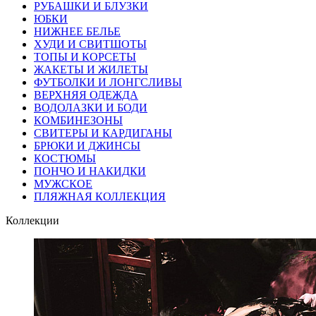
РУБАШКИ И БЛУЗКИ
ЮБКИ
НИЖНЕЕ БЕЛЬЕ
ХУДИ И СВИТШОТЫ
ТОПЫ И КОРСЕТЫ
ЖАКЕТЫ И ЖИЛЕТЫ
ФУТБОЛКИ И ЛОНГСЛИВЫ
ВЕРХНЯЯ ОДЕЖДА
ВОДОЛАЗКИ И БОДИ
КОМБИНЕЗОНЫ
СВИТЕРЫ И КАРДИГАНЫ
БРЮКИ И ДЖИНСЫ
КОСТЮМЫ
ПОНЧО И НАКИДКИ
МУЖСКОЕ
ПЛЯЖНАЯ КОЛЛЕКЦИЯ
Коллекции